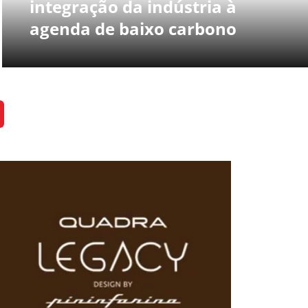
integração da indústria à
agenda de baixo carbono