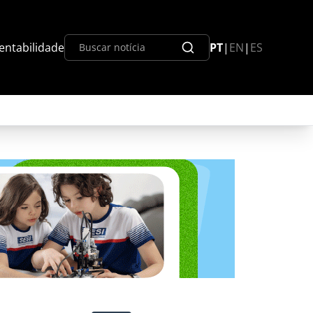
entabilidade
PT
|
EN
|
ES