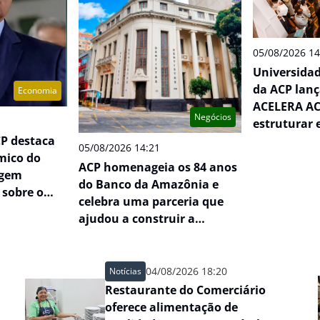
05/08/2026 14
Universidad
da ACP lan
Economia
ACELERA AC
Negócios
estruturar 
micro e pe
CP destaca
05/08/2026 14:21
no Pará
mico do
ACP homenageia os 84 anos
agem
do Banco da Amazônia e
 sobre o
celebra uma parceria que
ajudou a construir a
história do
desenvolvimento da
Amazônia
04/08/2026 18:20
Notícias
Restaurante do Comerciário
oferece alimentação de