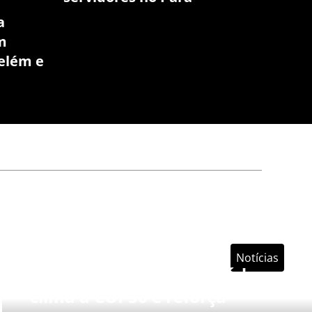
a
m
elém e
13/11/2025 15:42
Notícias
SESI leva soluções de saúde e
clima à COP30 e reforça