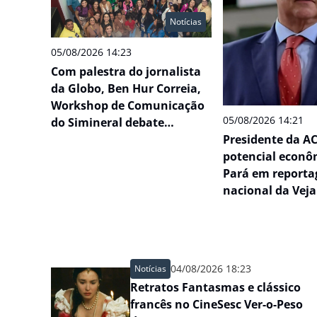
Notícias
05/08/2026 14:23
Com palestra do jornalista
da Globo, Ben Hur Correia,
Workshop de Comunicação
05/08/2026 14:21
do Simineral debate
inteligência artificial e
Presidente da A
reforça protagonismo do
potencial econô
jornalismo na Amazônia
Pará em report
nacional da Veja
futuro de Belém
04/08/2026 18:23
Notícias
Retratos Fantasmas e clássico
francês no CineSesc Ver-o-Peso