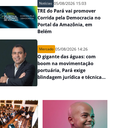
05/08/2026 15:03
Notícias
TRE do Pará vai promover
Corrida pela Democracia no
Portal da Amazônia, em
Belém
05/08/2026 14:26
Mercado
O gigante das águas: com
boom na movimentação
portuária, Pará exige
blindagem jurídica e técnica
em grandes riscos logísticos