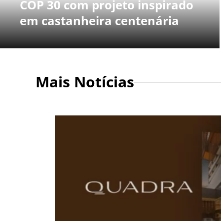
COP 30 com projeto inspirado
em castanheira centenária
Mais Notícias