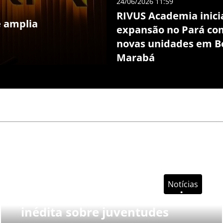
24/06/2026 11:59
RIVUS Academia inici
e amplia
expansão no Pará co
novas unidades em B
Marabá
13/11/2025 14:34
Notícias
COJOVEM apresenta pesquisa
inédita sobre juventudes